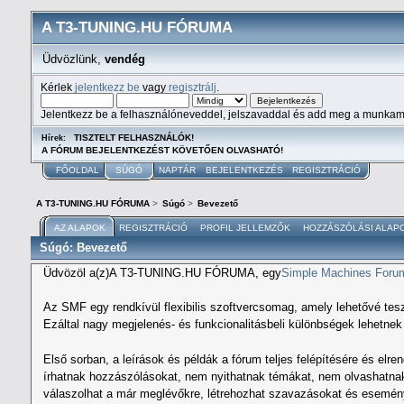
A T3-TUNING.HU FÓRUMA
Üdvözlünk,
vendég
Kérlek
jelentkezz be
vagy
regisztrálj
.
Jelentkezz be a felhasználóneveddel, jelszavaddal és add meg a munkam
TISZTELT FELHASZNÁLÓK!
Hírek:
A FÓRUM BEJELENTKEZÉST KÖVETŐEN OLVASHATÓ!
FŐOLDAL
SÚGÓ
NAPTÁR
BEJELENTKEZÉS
REGISZTRÁCIÓ
A T3-TUNING.HU FÓRUMA
>
Súgó
>
Bevezető
AZ ALAPOK
REGISZTRÁCIÓ
PROFIL JELLEMZŐK
HOZZÁSZÓLÁSI ALAP
Súgó: Bevezető
Üdvözöl a(z)A T3-TUNING.HU FÓRUMA, egy
Simple Machines Foru
Az SMF egy rendkívül flexibilis szoftvercsomag, amely lehetővé tes
Ezáltal nagy megjelenés- és funkcionalitásbeli különbségek lehetn
Első sorban, a leírások és példák a fórum teljes felépítésére és elre
írhatnak hozzászólásokat, nem nyithatnak témákat, nem olvashatnak b
válaszolhat a már meglévőkre, létrehozhat szavazásokat és eseménye