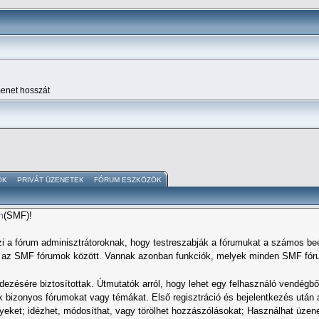
enet hosszát
OK
PRIVÁT ÜZENETEK
FÓRUM ESZKÖZÖK
m
(SMF)!
zi a fórum adminisztrátoroknak, hogy testreszabják a fórumukat a számos beé
ek az SMF fórumok között. Vannak azonban funkciók, melyek minden SMF fórum
ndezésére biztosítottak. Útmutatók arról, hogy lehet egy felhasználó vendégbő
izonyos fórumokat vagy témákat. Első regisztráció és bejelentkezés után a 
ket; idézhet, módosíthat, vagy törölhet hozzászólásokat; Használhat üzenet 