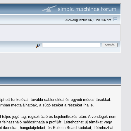
2026 Augusztus 06, 01:09:56 am
pített funkcióval, további sablonokkal és egyedi módosításokkal.
ban megtalálhatóak, a súgó ezeket a részeket írja le.
l teljes jogú tag, regisztráció és bejelentkezés után. A vendégek nem
felhasználó módosíthatja a profilját; Létrehozhat új témákat vagy
ikonokat, hangulatjeleket, és Bulletin Board kódokat; Létrehozhat