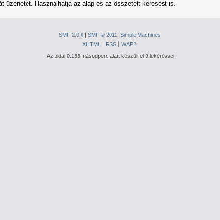
t üzenetet. Használhatja az alap és az összetett keresést is.
SMF 2.0.6
|
SMF © 2011
,
Simple Machines
XHTML
RSS
WAP2
Az oldal 0.133 másodperc alatt készült el 9 lekéréssel.