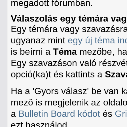
megadott fórumban.
Válaszolás egy témára vag
Egy témára vagy szavazásra
ugyanaz mint
egy új téma in
is beírni a
Téma
mezőbe, hac
Egy szavazáson való részvét
opció(ka)t és kattints a
Szav
Ha a 'Gyors válasz' be van 
mező is megjelenik az oldalo
a
Bulletin Board kódot
és
Gr
ezt használod.