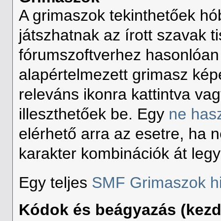
A grimaszok tekinthetőek hó
játszhatnak az írott szavak t
fórumszoftverhez hasonlóan
alapértelmezett grimasz kép
releváns ikonra kattintva va
illeszthetőek be. Egy
ne has
elérhető arra az esetre, ha 
karakter kombinációk át leg
Egy teljes
SMF Grimaszok hi
Kódok és beágyazás (kez