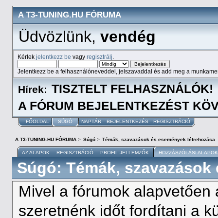
A T3-TUNING.HU FÓRUMA
Üdvözlünk,
vendég
Kérlek
jelentkezz be
vagy
regisztrálj
.
Jelentkezz be a felhasználóneveddel, jelszavaddal és add meg a munkame
TISZTELT FELHASZNÁLÓK!
Hírek:
A FÓRUM BEJELENTKEZÉST KÖV
FŐOLDAL
SÚGÓ
NAPTÁR
BEJELENTKEZÉS
REGISZTRÁCIÓ
A T3-TUNING.HU FÓRUMA
>
Súgó
>
Témák, szavazások és események létrehozása
AZ ALAPOK
REGISZTRÁCIÓ
PROFIL JELLEMZŐK
HOZZÁSZÓLÁSI ALAPOK
Súgó: Témák, szavazások 
Mivel a fórumok alapvetően 
szeretnénk időt fordítani a 