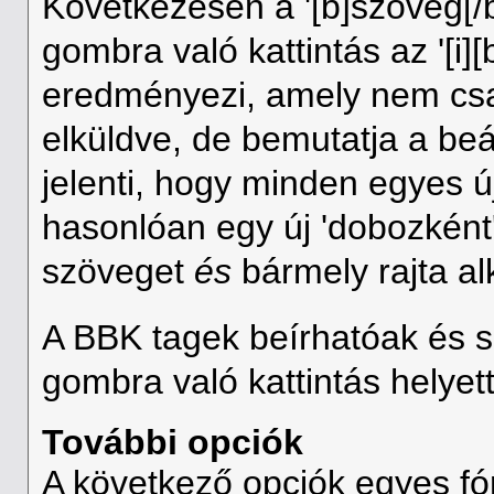
Következesen a '[b]szöveg[/b
gombra való kattintás az '[i][
eredményezi, amely nem cs
elküldve, de bemutatja a beá
jelenti, hogy minden egyes ú
hasonlóan egy új 'dobozként'
szöveget
és
bármely rajta al
A BBK tagek beírhatóak és s
gombra való kattintás helyett
További opciók
A következő opciók egyes f