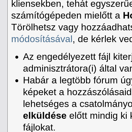
kliensekben, tehát egyszerű
számítógépeden mielőtt a
H
Törölhetsz vagy hozzáadhats
módosításával
, de kérlek v
Az engedélyezett fájl kit
adminisztrátora(i) által va
Habár a legtöbb fórum úgy
képeket a hozzászólásaid
lehetséges a csatolmány
elküldése
előtt mindig ki 
fájlokat.