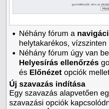
gyorsbillenytűk: alt+s az elkü
Néhány fórum a
navigáci
helytakarékos, vízszinte
Néhány fórum úgy van beá
Helyesírás ellenőrzés
go
és
Előnézet
opciók mellet
Új szavazás indítása
Egy szavazás alapvetően eg
szavazási opciók kapcsolód