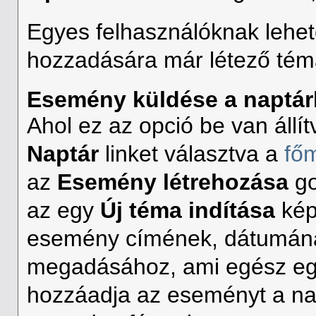
Egyes felhasználóknak lehe
hozzadására már létező tém
Esemény küldése a naptá
Ahol ez az opció be van állí
Naptár
linket választva a
fő
az
Esemény létrehozása
go
az egy
Új téma indítása
kép
esemény címének, dátumána
megadásához, ami egész egy
hozzáadja az eseményt a nap