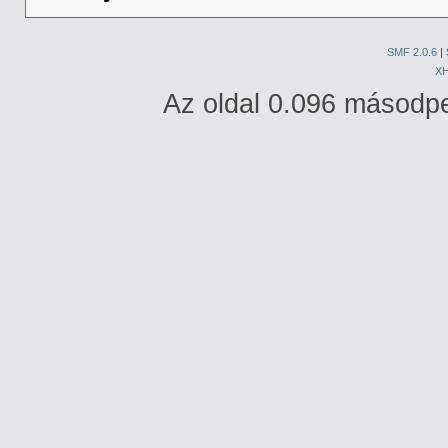
SMF 2.0.6
|
X
Az oldal 0.096 másodper