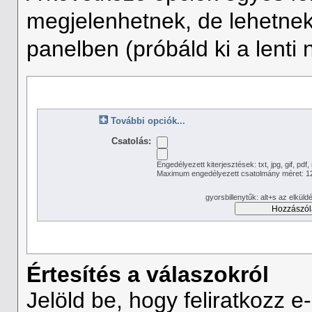
megjelenhetnek, de lehetnek
panelben (próbáld ki a lenti ny
További opciók...
Csatolás:
Engedélyezett kiterjesztések: txt, jpg, gif, pdf
Maximum engedélyezett csatolmány méret: 1
gyorsbillenytűk: alt+s az elkü
Értesítés a válaszokról
Jelöld be, hogy feliratkozz e