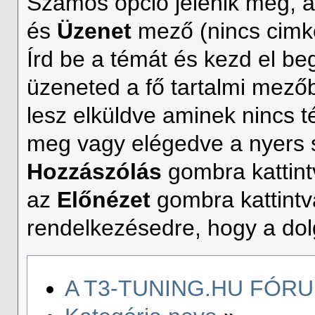
Számos opció jelenik meg, a
és
Üzenet
mező (nincs cimké
Írd be a témát és kezd el beg
üzeneted a fő tartalmi mez
lesz elküldve aminek nincs 
meg vagy elégedve a nyers s
Hozzászólás
gombra kattin
az
Előnézet
gombra kattintv
rendelkezésedre, hogy a dol
A T3-TUNING.HU FÓR