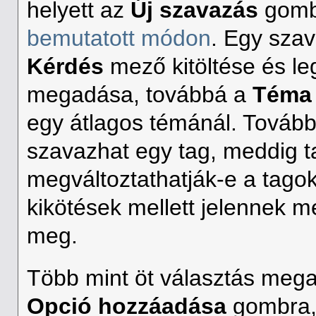
helyett az
Új szavazás
gombb
bemutatott módon
. Egy sza
Kérdés
mező kitöltése és le
megadása, továbbá a
Téma
egy átlagos témánál. További
szavazhat egy tag, meddig t
megváltoztathatják-e a tagok
kikötések mellett jelennek 
meg.
Több mint öt választás meg
Opció hozzáadása
gombra,