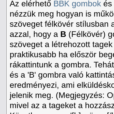
Az elérhető
BBK gombok
és 
nézzük meg hogyan is műkö
szöveget félkövér stílusban
azzal, hogy a
B
(Félkövér) g
szöveget a létrehozott tage
praktikusabb ha először begé
rákattintunk a gombra. Tehát
és a 'B' gombra való kattintá
eredményezi, ami elküldésk
jelenik meg. (Megjegyzés:
mivel az a tageket a hozzász