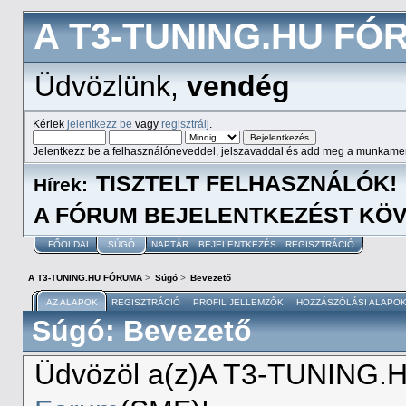
A T3-TUNING.HU FÓ
Üdvözlünk,
vendég
Kérlek
jelentkezz be
vagy
regisztrálj
.
Jelentkezz be a felhasználóneveddel, jelszavaddal és add meg a munkame
TISZTELT FELHASZNÁLÓK!
Hírek:
A FÓRUM BEJELENTKEZÉST KÖV
FŐOLDAL
SÚGÓ
NAPTÁR
BEJELENTKEZÉS
REGISZTRÁCIÓ
A T3-TUNING.HU FÓRUMA
>
Súgó
>
Bevezető
AZ ALAPOK
REGISZTRÁCIÓ
PROFIL JELLEMZŐK
HOZZÁSZÓLÁSI ALAPO
Súgó: Bevezető
Üdvözöl a(z)A T3-TUNING