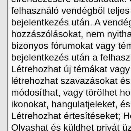
felhasználó vendégből teljes 
bejelentkezés után. A vendé
hozzászólásokat, nem nyith
bizonyos fórumokat vagy tém
bejelentkezés után a felhaszn
Létrehozhat új témákat vagy
létrehozhat szavazásokat és
módosíthat, vagy törölhet h
ikonokat, hangulatjeleket, és
Létrehozhat értesítéseket; 
Olvashat és küldhet privát ü