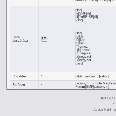
[list]
[li]SMF[/li]
[li]YaBB SE[/li]
[/list]
[list]
[o]kör
Lista
[O]kör
beszúrása
[0]kör
[*]lemez
[@]lemez
[+]négyzet
[x]négyzet
[#]négyzet
[/list]
Rövidítés
*
[abbr=például]pl[/abbr]
[acronym=Simple Machine
Betűszó
*
Forum]SMF[/acronym]
SMF 2.0.6
|
X
Az oldal 0.193 más