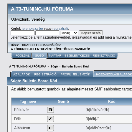
A T3-TUNING.HU FÓRUMA
Üdvözlünk,
vendég
Kérlek
jelentkezz be
vagy
regisztrálj
.
Jelentkezz be a felhasználóneveddel, jelszavaddal és add meg a munkame
TISZTELT FELHASZNÁLÓK!
Hírek:
A FÓRUM BEJELENTKEZÉST KÖVETŐEN OLVASHATÓ!
FŐOLDAL
SÚGÓ
NAPTÁR
BEJELENTKEZÉS
REGISZTRÁCIÓ
A T3-TUNING.HU FÓRUMA
>
Súgó
>
Bulletin Board Kód
AZ ALAPOK
REGISZTRÁCIÓ
PROFIL JELLEMZŐK
HOZZÁSZÓLÁSI ALAPOK
Súgó: Bulletin Board Kód
Az alább bemutatott gombok az alapértelmezett SMF sablonhoz tartoz
Tag neve
Gomb
Kód
Félkövér
[b]félkövér[/b]
Dőlt
[i]dőlt[/i]
Aláhúzott
[u]aláhúzott[/u]