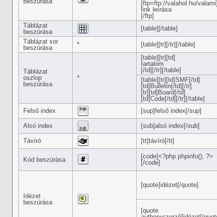
beszúrása
[ftp=ftp://valahol.hu/valami
link leírása
[/ftp]
Táblázat
[table][/table]
beszúrása
Táblázat sor
*
[table][tr][/tr][/table]
beszúrása
[table][tr][td]
tartalom
[/td][/tr][/table]
Táblázat
oszlop
*
[table][tr][td]SMF[/td]
beszúrása
[td]Bulletin[/td][/tr]
[tr][td]Board[/td]
[td]Code[/td][/tr][/table]
Felső index
[sup]felső index[/sup]
Alsó index
[sub]alsó index[/sub]
Távíró
[tt]távíró[/tt]
[code]<?php phpinfo(); ?>
Kód beszúrása
[/code]
[quote]idézet[/quote]
Idézet
beszúrása
[quote
author=szerző]idézet[/quot