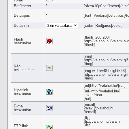
vonal
Betűméret
*
[size=10pt]betűméret[/size
Betűtípus
*
[font=Verdana]betűtípus[/fo
Betűszín
[color=Red]piros[/color]
[flash=200,200]
Flash
http://valahol.hu/valami.sw
beszúrása
[/flash]
[img]
http://valahol.hu/valami.gif
[/img]
Kép
beillesztése
[img width=48 height=48]
http://valahol.hu/valami.gif
[/img]
[url]http://valahol.hu/[/url]
Hiperlink
[url=http://valahol.hu/]
beszúrása
link leírása
[/url]
[email]
E-mail
valaki@valahol.hu
beszúrása
[/email]
[ftp]
ftp://valahol.hu/valami
[/ftp]
FTP link