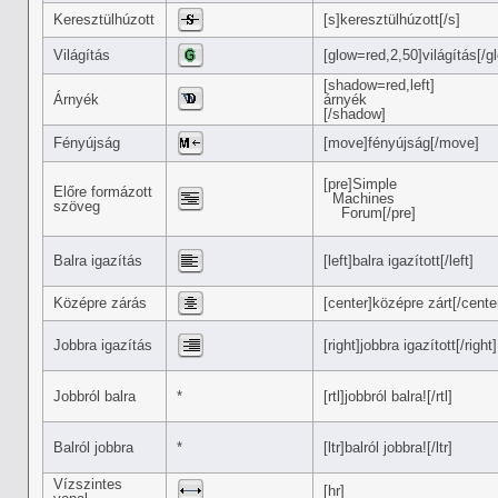
Keresztülhúzott
[s]keresztülhúzott[/s]
Világítás
[glow=red,2,50]világítás[/g
[shadow=red,left]
Árnyék
árnyék
[/shadow]
Fényújság
[move]fényújság[/move]
[pre]Simple
Előre formázott
Machines
szöveg
Forum[/pre]
Balra igazítás
[left]balra igazított[/left]
Középre zárás
[center]középre zárt[/cente
Jobbra igazítás
[right]jobbra igazított[/right]
Jobbról balra
*
[rtl]jobbról balra![/rtl]
Balról jobbra
*
[ltr]balról jobbra![/ltr]
Vízszintes
[hr]