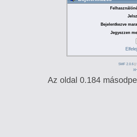
Felhasználóné
Jels
Bejelentkezve mara
Jegyezzen me
Elfele
SMF 2.0.6
|
X
Az oldal 0.184 másodperc