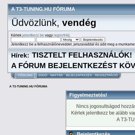
A T3-TUNING.HU FÓRUMA
Üdvözlünk,
vendég
Kérlek
jelentkezz be
vagy
regisztrálj
.
Jelentkezz be a felhasználóneveddel, jelszavaddal és add meg a munkame
TISZTELT FELHASZNÁLÓK!
Hírek:
A FÓRUM BEJELENTKEZÉST KÖV
FŐOLDAL
SÚGÓ
NAPTÁR
BEJELENTKEZÉS
REGISZTRÁCIÓ
A T3-TUNING.HU FÓRUMA
Figyelmeztetés!
Nincs jogosultságod hozzá
Kérlek jelentkezz be alább v
A T3-T
Bejelentkezés