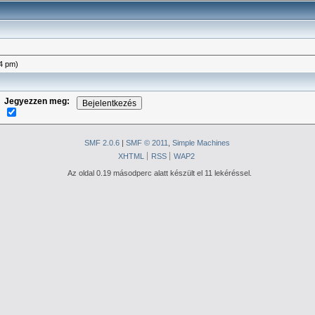
44 pm)
Jegyezzen meg:
SMF 2.0.6
|
SMF © 2011
,
Simple Machines
XHTML
RSS
WAP2
Az oldal 0.19 másodperc alatt készült el 11 lekéréssel.