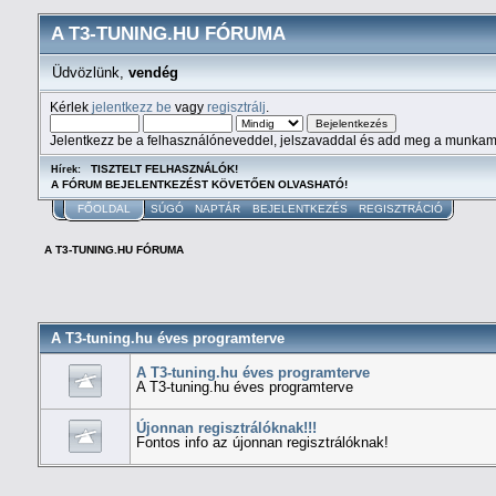
A T3-TUNING.HU FÓRUMA
Üdvözlünk,
vendég
Kérlek
jelentkezz be
vagy
regisztrálj
.
Jelentkezz be a felhasználóneveddel, jelszavaddal és add meg a munkam
TISZTELT FELHASZNÁLÓK!
Hírek:
A FÓRUM BEJELENTKEZÉST KÖVETŐEN OLVASHATÓ!
FŐOLDAL
SÚGÓ
NAPTÁR
BEJELENTKEZÉS
REGISZTRÁCIÓ
A T3-TUNING.HU FÓRUMA
A T3-tuning.hu éves programterve
A T3-tuning.hu éves programterve
A T3-tuning.hu éves programterve
Újonnan regisztrálóknak!!!
Fontos info az újonnan regisztrálóknak!