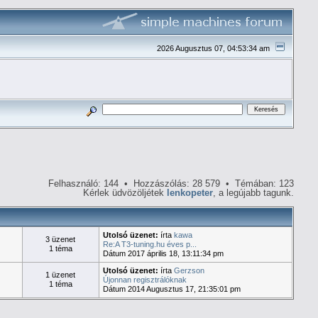
2026 Augusztus 07, 04:53:34 am
Felhasználó: 144 • Hozzászólás: 28 579 • Témában: 123
Kérlek üdvözöljétek
lenkopeter
, a legújabb tagunk.
Utolsó üzenet:
írta
kawa
3 üzenet
Re:A T3-tuning.hu éves p...
1 téma
Dátum 2017 április 18, 13:11:34 pm
Utolsó üzenet:
írta
Gerzson
1 üzenet
Újonnan regisztrálóknak
1 téma
Dátum 2014 Augusztus 17, 21:35:01 pm